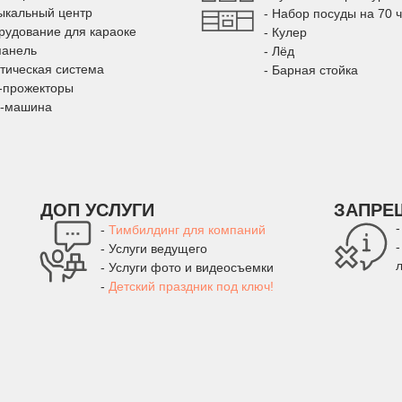
ыкальный центр
- Набор посуды на 70 
рудование для караоке
- Кулер
панель
- Лёд
стическая система
- Барная стойка
-прожекторы
м-машина
ДОП УСЛУГИ
ЗАПРЕ
-
Тимбилдинг для компаний
- Услуги ведущего
- Услуги фото и видеосъемки
-
Детский праздник под ключ!