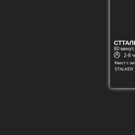
СТТАЛ
60 минут,
2-8 
Квест с а
STALKER