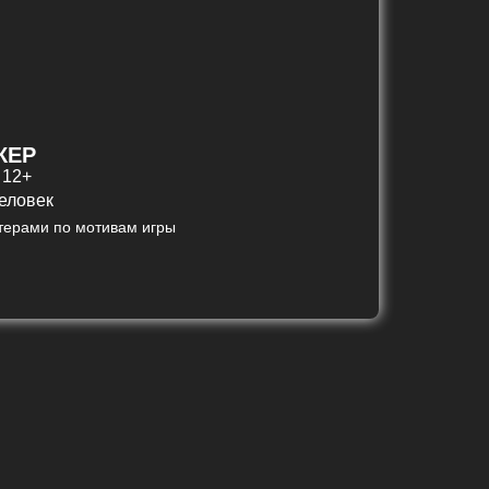
КЕР
 12+
человек
ктерами по мотивам игры