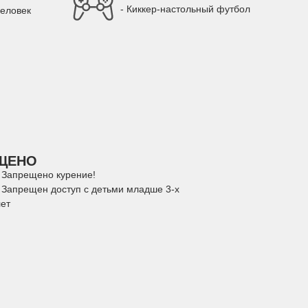
- Киккер-настольный футбол
человек
ЩЕНО
- Запрещено курение!
- Запрещен доступ с детьми младше 3-х
лет