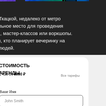
кацкой, недалеко от метро
льное место для проведения
, мастер-классов или воркшопы.
, кто планирует вечеринку на
людей.
СТОИМОСТЬ
АРЕНДЫ
1 час от
4000 ₽
Все тарифы
Ваше Имя